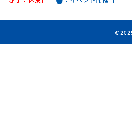
●
©202