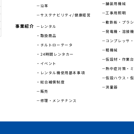
舗装用機械
沿革
工事用照明
サステナビリティ/健康経営
敷鉄板・プラ
事業紹介
レンタル
発電機・溶接
取扱商品
コンプレッサ・
チルトローテータ
軽機械
24時間レンタカー
仮設材・作業
イベント
熱中症対策・
レンタル機使用基本事項
仮設ハウス・
総合補償制度
測量器
販売
修理・メンテナンス