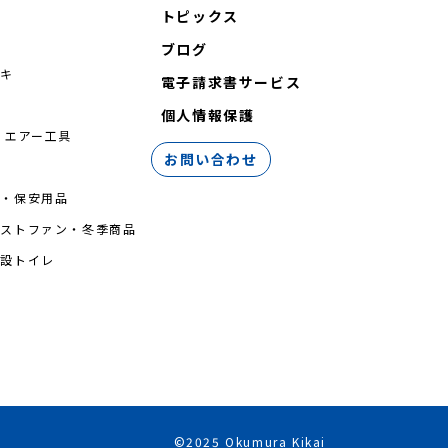
トピックス
ブログ
シキ
電子請求書サービス
機
個人情報保護
 エアー工具
お問い合わせ
台・保安用品
ミストファン・冬季商品
仮設トイレ
©2025 Okumura Kikai