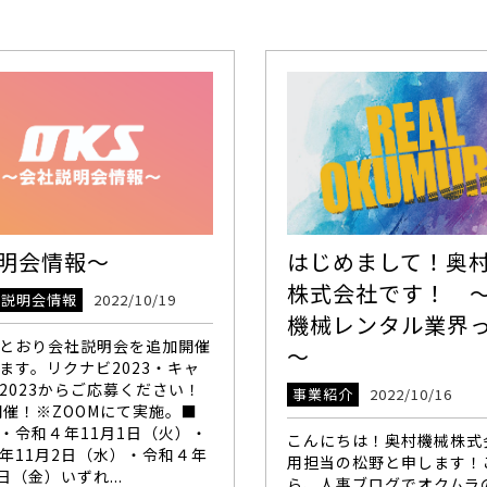
明会情報～
はじめまして！奥
株式会社です！ 
・説明会情報
2022/10/19
機械レンタル業界
とおり会社説明会を追加開催
～
ます。リクナビ2023・キャ
2023からご応募ください！
事業紹介
2022/10/16
開催！※ZOOMにて実施。■
・令和４年11月1日（火）・
こんにちは！奥村機械株式
年11月2日（水）・令和４年
用担当の松野と申します！
日（金）いずれ...
ら、人事ブログでオクムラ