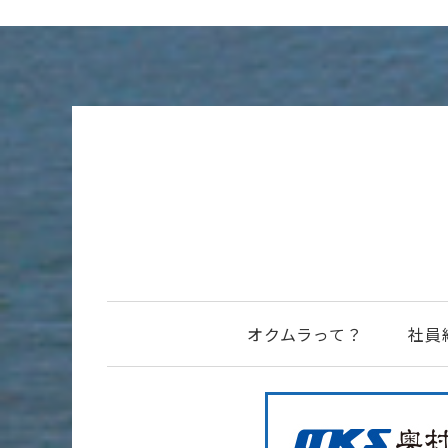
オクムラって？
社員