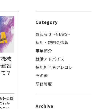
Category
お知らせ ~NEWS~
採用・説明会情報
事業紹介
村機械
就活アドバイス
～建設
採用担当者アレコレ
って？
その他
研修制度
会社の採
これか
Archive
のこと