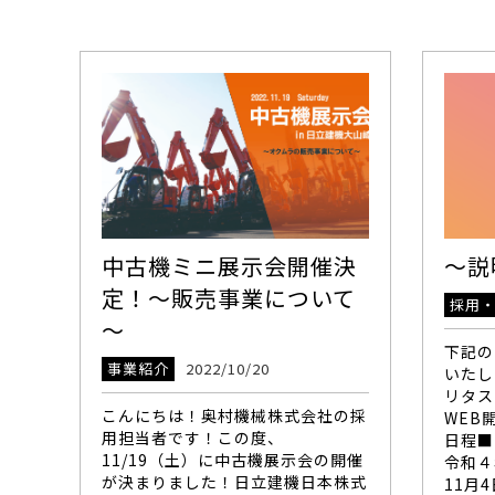
中古機ミニ展示会開催決
～説
定！～販売事業について
採用
～
下記の
事業紹介
2022/10/20
いたし
リタス
こんにちは！奥村機械株式会社の採
WEB
用担当者です！この度、
日程■
11/19（土）に中古機展示会の開催
令和４
が決まりました！日立建機日本株式
11月4