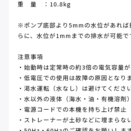
重 量 ：10.8kg
※ポンプ底部より5mmの水位があれば
らに、水位が1mmまでの排水が可能で
注意事項
・始動時は定常時の約3倍の電気容量
・低電圧での使用は故障の原因となり
・渇水運転（水なし）は避けてくださ
・水以外の液体（海水・油・有機溶剤
・電源コードでの本機を持ち上げ禁止
・ストレーナーが土砂などに埋まらな
・50Hz・60Hzのご確認をお願いしま