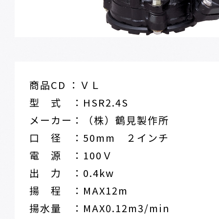
商品CD ：ＶＬ
型 式 ：HSR2.4S
メーカー：（株）鶴見製作所
口 径 ：50mm ２インチ
電 源 ：100Ｖ
出 力 ：0.4kw
揚 程 ：MAX12m
揚水量 ：MAX0.12m3/min