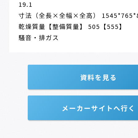
19.1
寸法（全長×全幅×全高） 1545*765*
乾燥質量【整備質量】 505【555】
騒音・排ガス
資料を見る
メーカーサイトへ行く