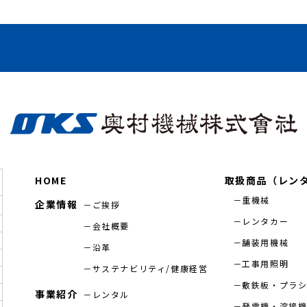
HOME
取扱商品（レン
重機械
企業情報
ご挨拶
レンタカー
会社概要
舗装用機械
沿革
工事用照明
サステナビリティ/健康経営
敷鉄板・プラ
事業紹介
レンタル
発電機・溶接