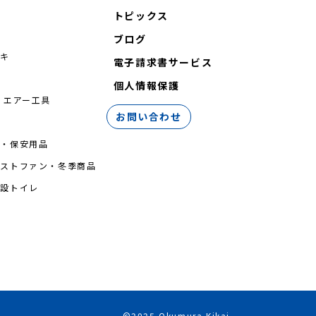
トピックス
ブログ
シキ
電子請求書サービス
機
個人情報保護
 エアー工具
お問い合わせ
台・保安用品
ミストファン・冬季商品
仮設トイレ
©2025 Okumura Kikai