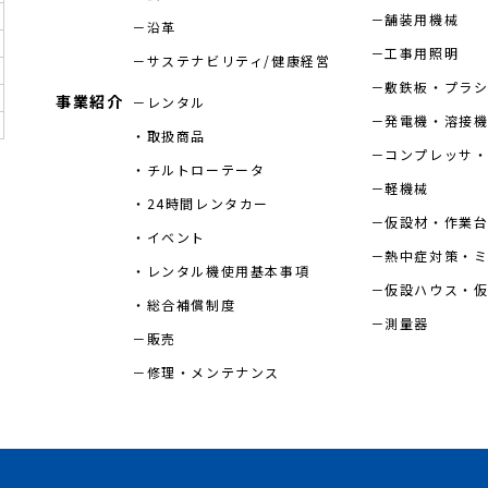
舗装用機械
沿革
工事用照明
サステナビリティ/健康経営
敷鉄板・プラ
事業紹介
レンタル
発電機・溶接
取扱商品
コンプレッサ・
チルトローテータ
軽機械
24時間レンタカー
仮設材・作業
イベント
熱中症対策・
レンタル機使用基本事項
仮設ハウス・
総合補償制度
測量器
販売
修理・メンテナンス