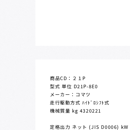
商品CD：２１P
型式 単位 D21P-8E0
メーカー：コマツ
走行駆動方式 ﾊｲﾄﾞﾛｼﾌﾄ式
機械質量 kg 4320221
定格出力 ネット (JIS D0006) kW 