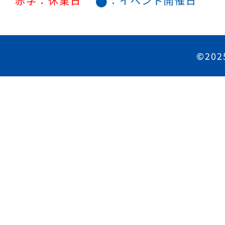
●
赤字：休業日
：イベント開催日
©202