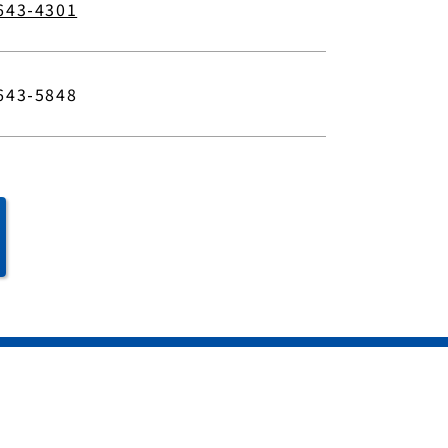
643-4301
643-5848