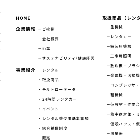
HOME
取扱商品（レン
重機械
企業情報
ご挨拶
レンタカー
会社概要
舗装用機械
沿革
工事用照明
サステナビリティ/健康経営
敷鉄板・プラ
事業紹介
レンタル
発電機・溶接
取扱商品
コンプレッサ・
チルトローテータ
軽機械
24時間レンタカー
仮設材・作業
イベント
熱中症対策・
レンタル機使用基本事項
仮設ハウス・
総合補償制度
測量器
販売