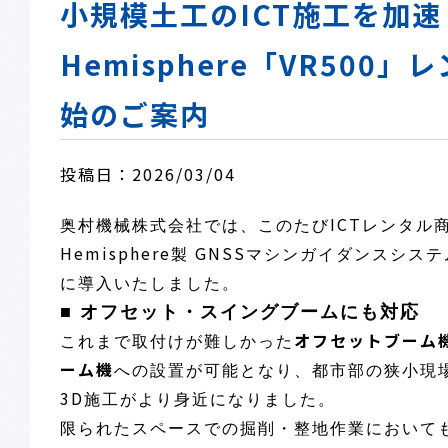
小規模土工のICT施工を加速
Hemisphere「VR500」
始のご案内
投稿日：2026/03/04
ICT
奥村機械株式会社では、このたび
レンタル商
Hemisphere
GNSS
製
マシンガイダンスシステ
に導入いたしました。
■
オフセット・スイングブームにも対応
オフセットブーム
これまで取付けが難しかった
ーム機
への設置が可能となり、都市部の狭小現
3D
施工がより身近になりました。
限られたスペースでの掘削・整地作業において