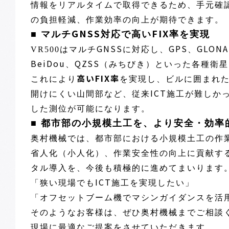
情報をリアルタイムで取得できるため、手元確
の負担軽減、作業効率の向上が期待できます。
GNSS
FIX
■
マルチ
対応で高い
率を実現
GNSS
GPS
GLONA
VR500
はマルチ
に対応し、
、
BeiDou
QZSS
、
（みちびき）といった各種衛星
高い
FIX
率
これにより
を実現し、ビルに囲まれ
ICT
開けにくい山間部など、従来
施工が難しか
した測位が可能になります。
■
都市部の小規模土工を、より安全・効率
奥村機械では、都市部における小規模土工の作
省人化（小人化）、作業安全性の向上に貢献す
タル導入を、今後も積極的に進めてまいります
ICT
「狭い現場でも
施工を実現したい」
「オフセットブーム機でマシンガイダンスを活
そのようなお客様は、ぜひ奥村機械までご相談
現場に最適なご提案をさせていただきます。