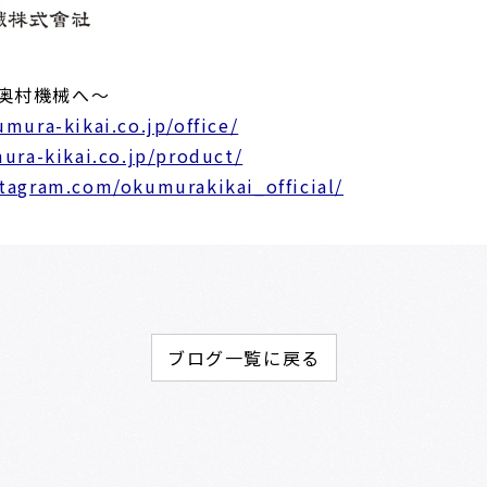
奥村機械へ～
mura-kikai.co.jp/office/
ura-kikai.co.jp/product/
tagram.com/okumurakikai_official/
ブログ一覧に戻る