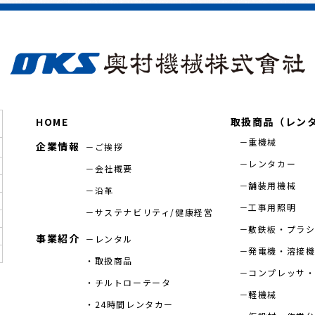
HOME
取扱商品（レン
重機械
企業情報
ご挨拶
レンタカー
会社概要
舗装用機械
沿革
工事用照明
サステナビリティ/健康経営
敷鉄板・プラ
事業紹介
レンタル
発電機・溶接
取扱商品
コンプレッサ・
チルトローテータ
軽機械
24時間レンタカー